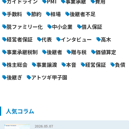
ガイドライン
PMI
事業承継
費用
手数料
節約
相場
後継者不足
脱ファミリー化
中小企業
個人保証
経営者保証
代表
インタビュー
高木
事業承継税制
後継者
贈与税
価値算定
株主総会
事業譲渡
本音
経営保証
負債
後継ぎ
アトツギ甲子園
人気コラム
2026.05.07