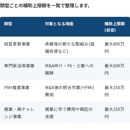
類型ごとの補助上限額を一覧で整理します。
類型
対象となる場面
補助上限額
(目安)
経営革新事業
承継後の新たな取組み(設
最大800万
備投資など)
円
専門家活用事業
M&A仲介・FA・士業への
最大600万
報酬
円
PMI推進事業
M&A後の統合作業(=PMI)
最大150万
費用
円
廃業・再チャレ
廃業に伴う費用や再起の
最大150万
ンジ事業
支援
円