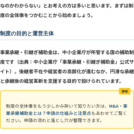
類型別に追加される条件
なのかわからない」とお考えの方は多いと思います。まずは制
度の全体像をつかむことから始めましょう。
補助率の基本
制度の目的と運営主体
主な対象経費
事業承継・引継ぎ補助金は、中小企業庁が所管する国の補助制
標準的な6ステップ
度です（出典：中小企業庁「事業承継・引継ぎ補助金」公式サ
「後払い」という資金繰りの壁
イト）。後継者不在や経営者の高齢化が進むなか、円滑な承継
と承継後の経営革新を支援する目的で設けられています。
枠別の採択率（傾向）
参考
枠選びの段階で勝率は変わる
制度の全体像をもう少しかみ砕いて知りたい方は、
M&A・事
業承継補助金とは？申請の仕組みと注意点
もあわせてご覧く
ださい。申請の流れと落とし穴が整理できます。
典型的な5つの不採択理由
採択を引き寄せる工夫