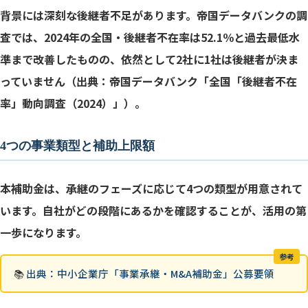
背景には深刻な後継者不足があります。帝国データバンクの調
査では、2024年の全国・後継者不在率は52.1％と過去最低水
対象になる専門家費用
準まで改善したものの、依然として2社に1社は後継者が決ま
補助の仕組みを使ったときの実感
っていません（出典：帝国データバンク「全国「後継者不在
率」動向調査（2024）」）。
補助金ありきが危ないわけ
賢い活用の順序
4つの事業類型と補助上限額
本補助金は、承継のフェーズに応じて4つの類型が用意されて
います。自社がどの段階にあるかを確認することが、活用の第
一歩になります。
参考
📚
出典：中小企業庁「事業承継・M&A補助金」公募要領