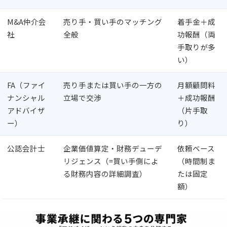
M&A仲介会
売り手・買い手のマッチング
着手金＋成
社
全般
功報酬（両
手取りが多
い）
FA（ファイ
売り手または買い手の一方の
月額顧問料
ナンシャル
立場で交渉
＋成功報酬
アドバイザ
（片手取
ー）
り）
公認会計士
企業価値算定・財務デューデ
依頼ベース
リジェンス（=買い手側によ
（時間制ま
る財務内容の詳細調査）
たは固定
額）