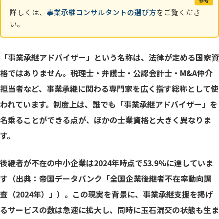
参考
詳しくは、
事業承継コンサルタントの選び方
をご覧くださ
い。
利益相反とは何か、具体的に考える
ガイドラインが定める開示義務
「事業承継アドバイザー」という名称は、法律が定める国家資
格ではありません。税理士・弁護士・公認会計士・M&A仲介
民間資格の位置づけ
担当者など、事業承継に関わる専門家を広く指す総称として使
国の「M&A支援機関登録制度」とは
われています。制度上は、誰でも「事業承継アドバイザー」を
名乗ることができる点が、ほかの士業資格と大きく異なりま
公的機関を最初の相談先にする理由
す。
民間業者の選定で見るべき3つのポイント
後継者が不在の中小企業は2024年時点で53.9%に達していま
す（出典：帝国データバンク「全国企業後継者不在率動向調
費用体系と秘密保持の確認
査（2024年）」）。この現実を背景に、事業承継支援を掲げ
「無料相談」の意味を正しく理解する
るサービスの数は急速に拡大し、同時に玉石混交の状態も生ま