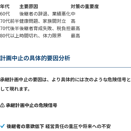
年代
主要原因
対策の重要度
60代
後継者の辞退、業績悪化
中
70代前半
健康問題、家族間対立
高
70代後半
後継者育成失敗、税負担
最高
80代以上
時間切れ、体力限界
最高
計画中止の具体的要因分析
承継計画中止の要因は、より具体的には次のような危険信号と
して現れます。
⚠️ 承継計画中止の危険信号
後継者の意欲低下
経営責任の重圧や将来への不安