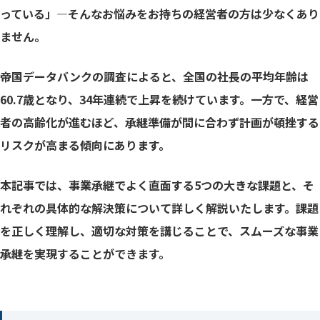
経営者保証が承継に与える影響
っている」—そんなお悩みをお持ちの経営者の方は少なくあり
新ガイドラインの活用ポイント
ません。
金融機関との交渉戦略
帝国データバンクの調査によると、全国の社長の平均年齢は
60.7歳となり、34年連続で上昇を続けています。一方で、経営
株式評価の現状と課題
者の高齢化が進むほど、承継準備が間に合わず計画が頓挫する
税制優遇措置の活用状況
リスクが高まる傾向にあります。
効果的な評価額引下げ対策
本記事では、事業承継でよく直面する5つの大きな課題と、そ
ステークホルダー別の懸念事項
れぞれの具体的な解決策について詳しく解説いたします。課題
従業員への効果的な説明戦略
を正しく理解し、適切な対策を講じることで、スムーズな事業
取引先との関係継続策
承継を実現することができます。
承継計画中止の主要原因