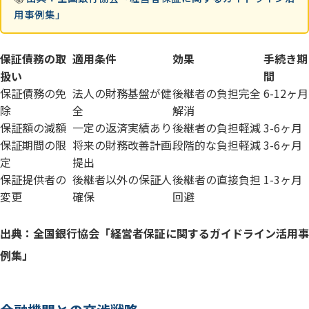
用事例集」
保証債務の取
適用条件
効果
手続き期
扱い
間
保証債務の免
法人の財務基盤が健
後継者の負担完全
6-12ヶ月
除
全
解消
保証額の減額
一定の返済実績あり
後継者の負担軽減
3-6ヶ月
保証期間の限
将来の財務改善計画
段階的な負担軽減
3-6ヶ月
定
提出
保証提供者の
後継者以外の保証人
後継者の直接負担
1-3ヶ月
変更
確保
回避
出典：全国銀行協会「経営者保証に関するガイドライン活用事
例集」