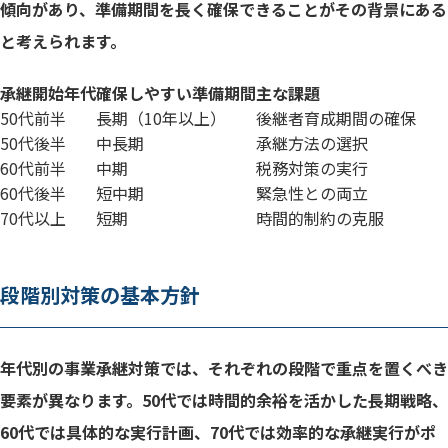
傾向があり、準備期間を長く確保できることがその背景にある
事業承継税制の緊急適用
と考えられます。
70代経営者の現実的な承継戦略
承継開始年代
確保しやすい準備期間
主な課題
50代前半
長期（10年以上）
後継者育成期間の確保
事業承継税制特例措置の概要
50代後半
中長期
承継方法の選択
60代前半
中期
税務対策の実行
制度活用の具体的手順と期限
60代後半
短中期
緊急性との両立
業種別活用実績と成功パターン
70代以上
短期
時間的制約の克服
制度活用時の注意点とリスク対策
段階別対策の基本方針
事業承継における専門家チームの重要性
専門家の役割分担と選定基準
年代別の事業承継対策では、それぞれの段階で重点を置くべき
認定経営革新等支援機関の活用
要素が異なります。50代では時間的余裕を活かした長期戦略、
専門家活用の費用対効果
60代では具体的な実行計画、70代では効率的な承継実行がポ
年代別専門家活用戦略