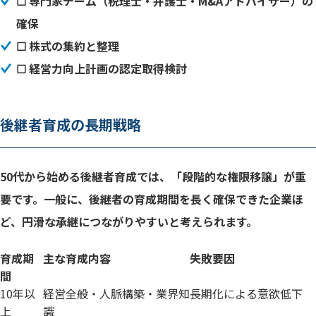
☐ 専門家チーム（税理士・弁護士・M&Aアドバイザー）の
確保
☐ 株式の集約と整理
☐ 経営力向上計画の認定取得検討
後継者育成の長期戦略
50代から始める後継者育成では、「段階的な権限移譲」が重
要です。一般に、後継者の育成期間を長く確保できた企業ほ
ど、円滑な承継につながりやすいと考えられます。
育成期
主な育成内容
失敗要因
間
10年以
経営全般・人脈構築・業界知
長期化による意欲低下
上
識