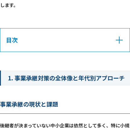
します。
目次
事業承継の現状と課題
年代別事業承継の成功率データ
1. 事業承継対策の全体像と年代別アプローチ
段階別対策の基本方針
50代で始める事業承継の優位性
事業承継の現状と課題
50代の具体的行動計画
後継者育成の長期戦略
後継者が決まっていない中小企業は依然として多く、特に小規