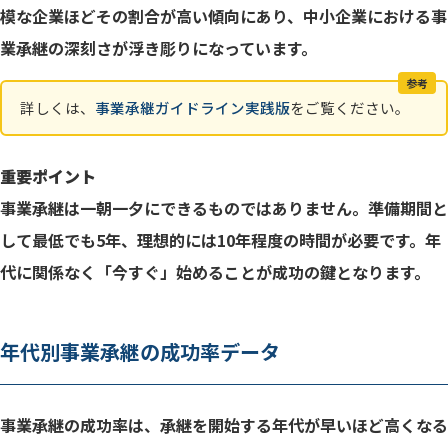
模な企業ほどその割合が高い傾向にあり、中小企業における事
60代前半の事業承継における重要性
業承継の深刻さが浮き彫りになっています。
後継者選定の3つのパターンと成功率
参考
事業承継計画策定の具体的手順
詳しくは、
事業承継ガイドライン実践版
をご覧ください。
経営力向上計画の活用
重要ポイント
事業承継は一朝一夕にできるものではありません。準備期間と
60代後半の承継準備の特徴
して最低でも5年、理想的には10年程度の時間が必要です。年
事業承継税制の本格活用
代に関係なく「今すぐ」始めることが成功の鍵となります。
段階的株式移転の実行
金融機関対策と個人保証の整理
年代別事業承継の成功率データ
70代での事業承継の現実と可能性
70代に適した承継パターンの選択
事業承継の成功率は、承継を開始する年代が早いほど高くなる
70代からのM&A活用戦略