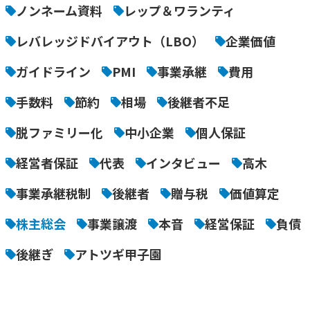
ノンネーム資料
レップ＆ワランティ
レバレッジドバイアウト（LBO）
企業価値
ガイドライン
PMI
事業承継
費用
手数料
節約
相場
後継者不足
脱ファミリー化
中小企業
個人保証
経営者保証
代表
インタビュー
高木
事業承継税制
後継者
贈与税
価値算定
株主総会
事業譲渡
本音
経営保証
負債
後継ぎ
アトツギ甲子園