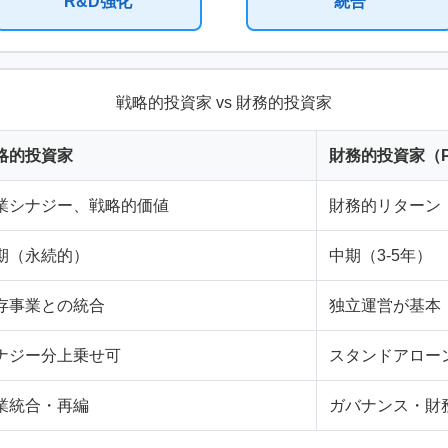
R&D強化
統合
戦略的投資家 vs 財務的投資家
略的投資家
財務的投資家（
業シナジー、戦略的価値
財務的リターン（
期（永続的）
中期（3-5年）
存事業との統合
独立運営が基本
ナジー分上乗せ可
スタンドアロー
業統合・再編
ガバナンス・財