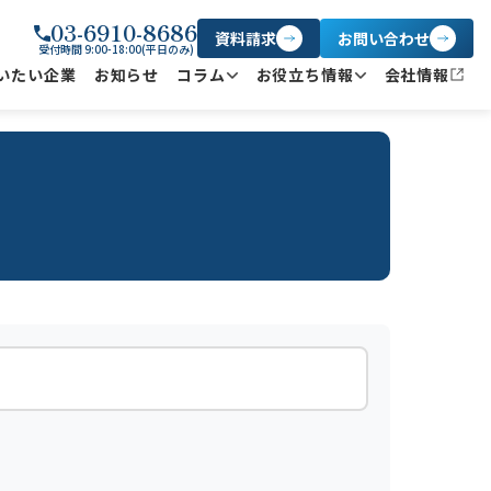
03-6910-8686
資料請求
お問い合わせ
受付時間 9:00-18:00(平日のみ)
いたい企業
お知らせ
コラム
お役立ち情報
会社情報
コラム一覧
よくあるご質問
SNS・メディア掲載
助成金
M&A用語集