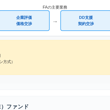
FAの主要業務
企業評価
DD支援
→
価格交渉
契約交渉
円
マン方式）
E）ファンド