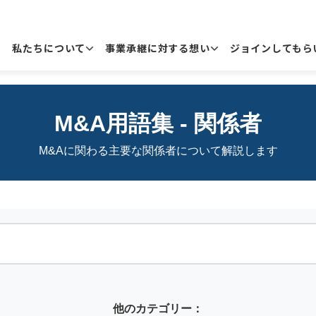
私たちについて
事業承継に対する想い
ジョインしてもら
私たちについて
事業承継に対する想い
代表高木について
譲渡企業様への約束
M&A用語集 - 関係者
実績・事例紹介
M&Aに関わる主要な関係者について解説します
インタビュー
事業承継の流れ
他のカテゴリー：