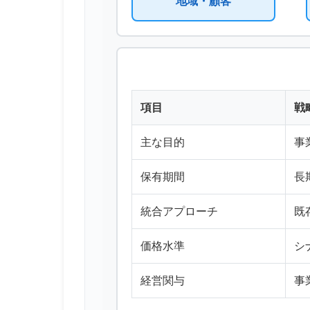
地域・顧客
項目
戦
主な目的
事
保有期間
長
統合アプローチ
既
価格水準
シ
経営関与
事