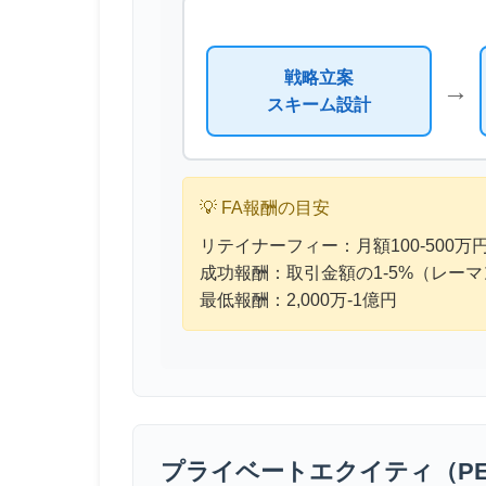
戦略立案
→
スキーム設計
💡 FA報酬の目安
リテイナーフィー：月額100-500万
成功報酬：取引金額の1-5%（レー
最低報酬：2,000万-1億円
プライベートエクイティ（P