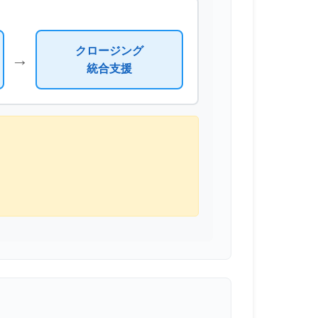
クロージング
→
統合支援