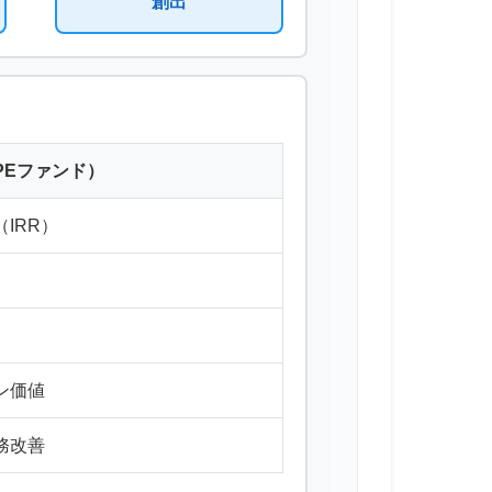
創出
PEファンド）
IRR）
ン価値
務改善